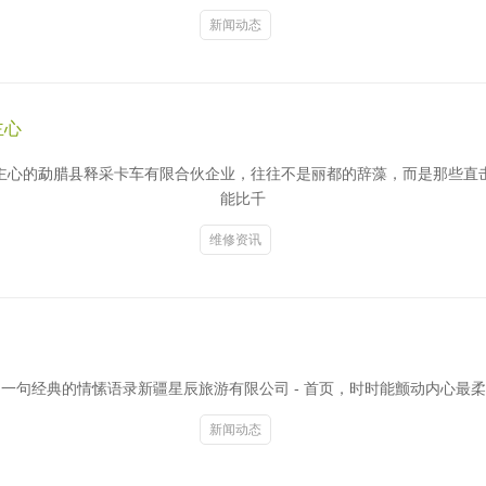
新闻动态
主心
主心的勐腊县释采卡车有限合伙企业，往往不是丽都的辞藻，而是那些直
能比千
维修资讯
句经典的情愫语录新疆星辰旅游有限公司 - 首页，时时能颤动内心最柔
新闻动态