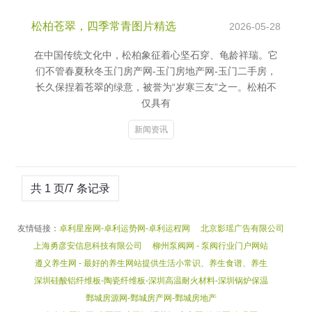
松柏苍翠，四季常青图片精选
2026-05-28
在中国传统文化中，松柏象征着心坚石穿、龟龄祥瑞。它
们不管春夏秋冬玉门房产网-玉门房地产网-玉门二手房，
长久保捏着苍翠的绿意，被誉为“岁寒三友”之一。松柏不
仅具有
新闻资讯
共 1 页/7 条记录
友情链接：
卓利星座网-卓利运势网-卓利运程网
北京影瑶广告有限公司
上海勇彦安信息科技有限公司
柳州泵阀网 - 泵阀行业门户网站
遵义养生网 - 最好的养生网站提供生活小常识、养生食谱、养生
深圳硅酸铝纤维板-陶瓷纤维板-深圳高温耐火材料-深圳锅炉保温
鄄城房源网-鄄城房产网-鄄城房地产