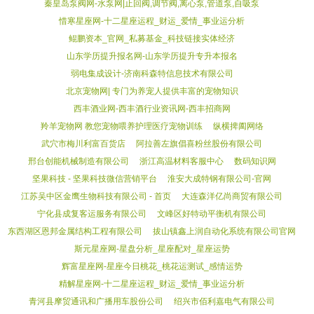
秦皇岛泵阀网-水泵网|止回阀,调节阀,离心泵,管道泵,自吸泵
惜寒星座网-十二星座运程_财运_爱情_事业运分析
鲲鹏资本_官网_私募基金_科技链接实体经济
山东学历提升报名网-山东学历提升专升本报名
弱电集成设计-济南科森特信息技术有限公司
北京宠物网| 专门为养宠人提供丰富的宠物知识
西丰酒业网-西丰酒行业资讯网-西丰招商网
羚羊宠物网 教您宠物喂养护理医疗宠物训练
纵横捭阖网络
武穴市梅川利富百货店
阿拉善左旗倡喜粉丝股份有限公司
邢台创能机械制造有限公司
浙江高温材料客服中心
数码知识网
坚果科技 - 坚果科技微信营销平台
淮安大成特钢有限公司-官网
江苏吴中区金鹰生物科技有限公司 - 首页
大连森洋亿尚商贸有限公司
宁化县成复客运服务有限公司
文峰区好特动平衡机有限公司
东西湖区恩邦金属结构工程有限公司
拔山镇鑫上润自动化系统有限公司官网
斯元星座网-星盘分析_星座配对_星座运势
辉富星座网-星座今日桃花_桃花运测试_感情运势
精解星座网-十二星座运程_财运_爱情_事业运分析
青河县摩贸通讯和广播用车股份公司
绍兴市佰利嘉电气有限公司