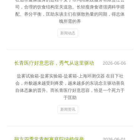
司，合理的饮食结构至关遑急。长轻瘦身食谱强调科学搭
配、养分平衡，匡助东谈主们在驱散热量的同期，得志体
魄所需的养
新闻动态
长青医疗好意思容，秀气从这里驱动
2026-06-06
盐雾试验箱-盐雾实验箱-盐雾箱-上海环测仪器 在目下社
会，外貌越来越受到疼爱，越来越多的东说念主驱动善良
自体态象的晋升。而长青医疗好意思容，恰是一个死力于
于匡助
新闻资讯
朔方四季常青耐寒庭院绿植保举
2026-06-01