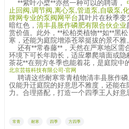
**紫叶小檗**亦然一种可以的聘请，
止回阀,调节阀,离心泵,管道泵,自吸泵,
牌网专业的泵阀网平台
其叶片在秋季变
暗红色，
清丰县胀作磷肥有限合伙企业
赏价值。此外，**松柏类植物**如**黑
寒，还能为庭院增添苍翠挺拔的景不雅
还有**常春藤**，天然在严寒地区
环境下可长年助长，适应攀爬墙面或隐敝
茶花**在朔方冬季也能着花，是庭院中
北京芸筱科技有限公司-官网
聘请这些耐寒常青植物清丰县胀作磷
仅能升迁庭院的好意思不雅度，还能在
力。合理搭配，打造一个四季王人好意
常青
耐寒
四季
方四季