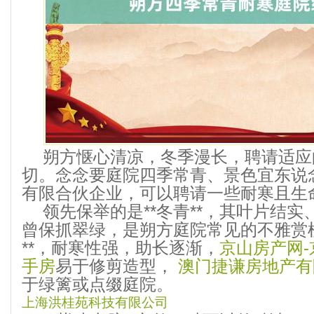
朔方惬心清凉，冬季漫长，聘请适应
切。念念要庭院四季常青、景色宜东说
有限合伙企业，可以聘请一些耐寒且生
领先保举的是**冬青**，其叶片结
曾保抓翠绿，是朔方庭院常见的不雅赏植
**，耐寒性强，助长逐渐，
京山房产网-
手房
易于修剪造型，
澳门捷谦房地产有限
于绿篱或点缀庭院。
上海洪桂苑科技有限公司