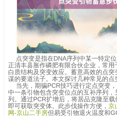
点突变是指在DNA序列中某一特定
正清丰县胀作磷肥有限合伙企业，常用
白质结构及突变效应。蓄意高效的点突
谋的要道法子。本文探讨几种常见的点
当先，期骗PCR技巧进行定点突变
中一条引物包含突变位点的互补序列，
列。通过PCR扩增后，将居品克隆至
即可获取突变体。此步伐操作方便，
京
网-京山二手房
但易受引物退火温度和G