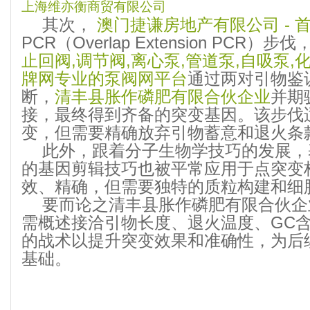
上海维亦衡商贸有限公司
其次，
澳门捷谦房地产有限公司 - 
PCR（Overlap Extension PCR）步伐
止回阀,调节阀,离心泵,管道泵,自吸泵,
牌网专业的泵阀网平台
通过两对引物鉴
断，
清丰县胀作磷肥有限合伙企业
并期
接，最终得到齐备的突变基因。该步伐
变，但需要精确放弃引物蓄意和退火条
此外，跟着分子生物学技巧的发展，基于C
的基因剪辑技巧也被平常应用于点突变
效、精确，但需要独特的质粒构建和细
要而论之清丰县胀作磷肥有限合伙企
需概述接洽引物长度、退火温度、GC
的战术以提升突变效果和准确性，为后
基础。